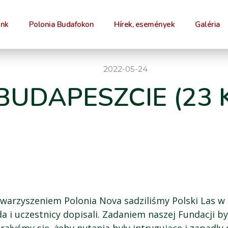
unk
Polonia Budafokon
Hírek, események
Galéria
2022-05-24
BUDAPESZCIE (23 
owarzyszeniem Polonia Nova sadziliśmy Polski Las w
 i uczestnicy dopisali. Zadaniem naszej Fundacji b