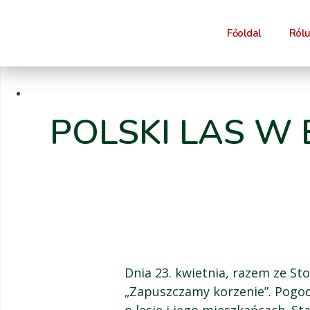
Főoldal
Ról
POLSKI LAS W 
Dnia 23. kwietnia, razem ze St
„Zapuszczamy korzenie”. Pogoda