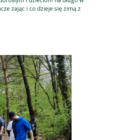
y dorosłym i dzieciom na długo w
ze zając i co dzieje się zimą z