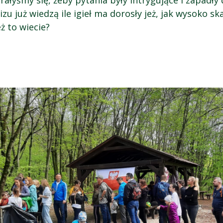
arałyśmy się, żeby pytania były intrygujące i zapadł
u już wiedzą ile igieł ma dorosły jeż, jak wysoko skac
ż to wiecie?