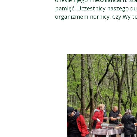
o lesie i jego mieszkańcach. St
pamięć. Uczestnicy naszego quiz
organizmem nornicy. Czy Wy te